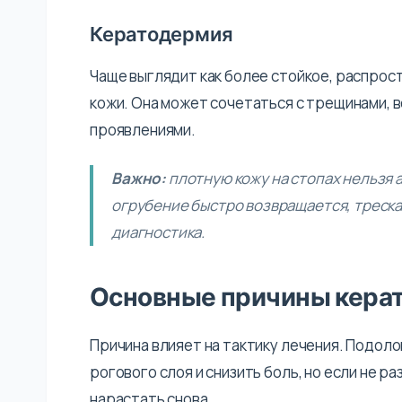
Кератодермия
Чаще выглядит как более стойкое, распро
кожи. Она может сочетаться с трещинами,
проявлениями.
Важно:
плотную кожу на стопах нельзя 
огрубение быстро возвращается, треска
диагностика.
Основные причины кера
Причина влияет на тактику лечения. Подол
рогового слоя и снизить боль, но если не 
нарастать снова.