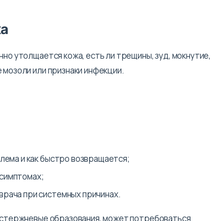
ка
нно утолщается кожа, есть ли трещины, зуд, мокнутие,
 мозоли или признаки инфекции.
блема и как быстро возвращается;
 симптомах;
врача при системных причинах.
а стержневые образования, может потребоваться