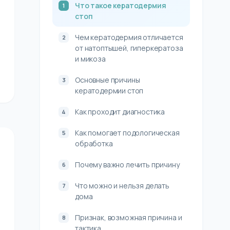
Что такое кератодермия
стоп
Чем кератодермия отличается
от натоптышей, гиперкератоза
и микоза
Основные причины
кератодермии стоп
Как проходит диагностика
Как помогает подологическая
обработка
Почему важно лечить причину
Что можно и нельзя делать
дома
Признак, возможная причина и
тактика