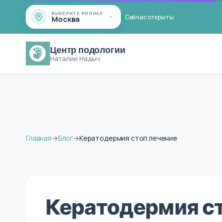
ВЫБЕРИТЕ ФИЛИАЛ
Сейчас открыты
Москва
Центр подологии
Наталии Надыч
Главная
→
Блог
→
Кератодермия стоп лечение
Кератодермия ст