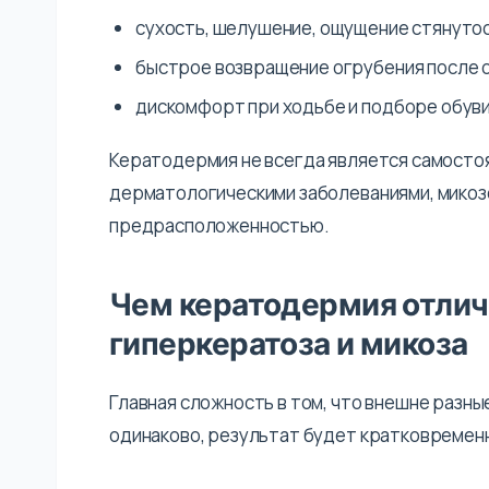
сухость, шелушение, ощущение стянуто
быстрое возвращение огрубения после 
дискомфорт при ходьбе и подборе обуви
Кератодермия не всегда является самостоя
дерматологическими заболеваниями, микоз
предрасположенностью.
Чем кератодермия отлич
гиперкератоза и микоза
Главная сложность в том, что внешне разны
одинаково, результат будет кратковремен