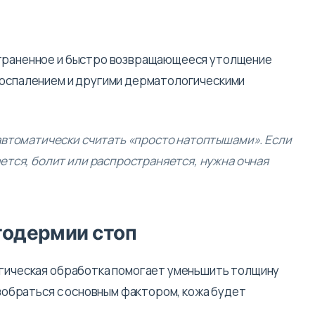
страненное и быстро возвращающееся утолщение
 воспалением и другими дерматологическими
автоматически считать «просто натоптышами». Если
ется, болит или распространяется, нужна очная
тодермии стоп
огическая обработка помогает уменьшить толщину
разобраться с основным фактором, кожа будет