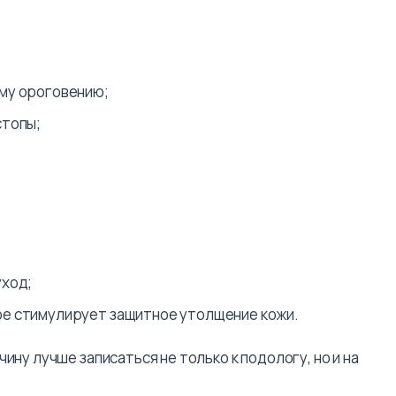
ому ороговению;
стопы;
;
уход;
ое стимулирует защитное утолщение кожи.
ну лучше записаться не только к подологу, но и на