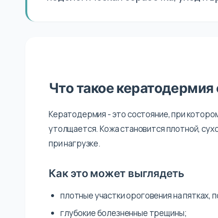
Что такое кератодермия 
Кератодермия - это состояние, при которо
утолщается. Кожа становится плотной, сух
при нагрузке.
Как это может выглядеть
плотные участки ороговения на пятках, 
глубокие болезненные трещины;