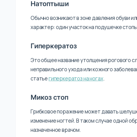
Натоптыши
Обычно возникают в зоне давления обуви и
характер: один участок на подушечке стопы,
Гиперкератоз
Это общее название утолщения рогового сл
неправильного ухода или кожного заболева
статье
гиперкератоз на ногах
.
Микоз стоп
Грибковое поражение может давать шелуше
изменение ногтей. В таком случае одной об
назначенное врачом.