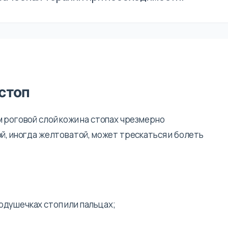
стоп
м роговой слой кожи на стопах чрезмерно
ой, иногда желтоватой, может трескаться и болеть
подушечках стоп или пальцах;