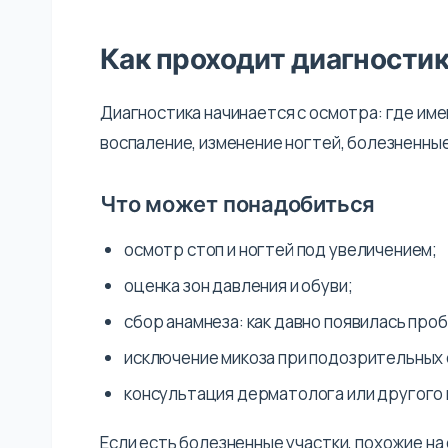
Как проходит диагности
Диагностика начинается с осмотра: где име
воспаление, изменение ногтей, болезненные
Что может понадобиться
осмотр стоп и ногтей под увеличением;
оценка зон давления и обуви;
сбор анамнеза: как давно появилась про
исключение микоза при подозрительных
консультация дерматолога или другого 
Если есть болезненные участки, похожие н