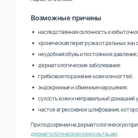
Возможные причины
наследственная склонность к избыточн
хроническая перегрузка отдельных зон 
неудобная обувь и постоянное давление
дерматологические заболевания;
грибковое поражение кожи или ногтей;
эндокринные и обменные нарушения;
сухость кожи и неправильный домашний 
частое агрессивное шлифование, котор
При подозрении на дерматологическую причи
дерматологическую консультацию
.