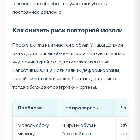
а безопасно обработать участок и убрать
постоянное давление.
Как снизить риск повторной мозоли
Профилактика начинается с обуви. У пары должен
быть достаточный объем в носочной части, мягкий
внутренний край и отсутствие жесткого шва
напротив мизинца. Если пальцы деформированы,
одной смены обуви может быть недостаточно -
тогда обсуждают разгрузку и ортезы.
Проблема
Что проверить
Что обс
Мозоль сбоку
Ширину обуви и
Обработк
мизинца
боковой шов
трения, 