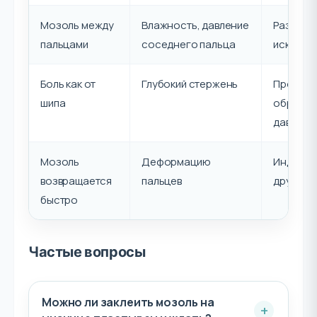
Мозоль между
Влажность, давление
Разгрузк
пальцами
соседнего пальца
исключе
Боль как от
Глубокий стержень
Профес
шипа
обработк
давлени
Мозоль
Деформацию
Индивид
возвращается
пальцев
другую 
быстро
Частые вопросы
Можно ли заклеить мозоль на