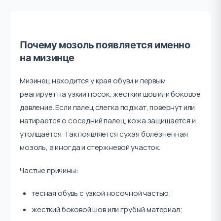
Почему мозоль появляется именно
на мизинце
Мизинец находится у края обуви и первым
реагирует на узкий носок, жесткий шов или боковое
давление. Если палец слегка поджат, повернут или
натирается о соседний палец, кожа защищается и
утолщается. Так появляется сухая болезненная
мозоль, а иногда и стержневой участок.
Частые причины:
тесная обувь с узкой носочной частью;
жесткий боковой шов или грубый материал;