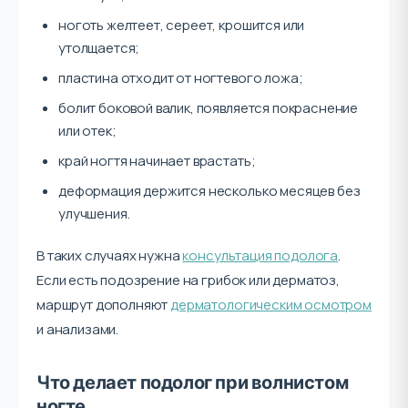
ноготь желтеет, сереет, крошится или
утолщается;
пластина отходит от ногтевого ложа;
болит боковой валик, появляется покраснение
или отек;
край ногтя начинает врастать;
деформация держится несколько месяцев без
улучшения.
В таких случаях нужна
консультация подолога
.
Если есть подозрение на грибок или дерматоз,
маршрут дополняют
дерматологическим осмотром
и анализами.
Что делает подолог при волнистом
ногте