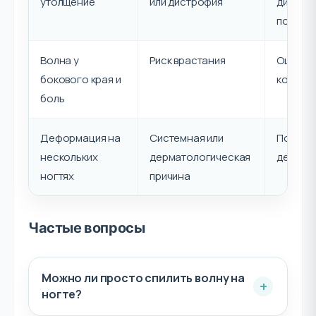
утолщение
или дистрофия
диагнос
показа
Волна у
Риск врастания
Оценить
бокового края и
коррек
боль
Деформация на
Системная или
Подключ
нескольких
дерматологическая
дермат
ногтях
причина
Частые вопросы
Можно ли просто спилить волну на
ногте?