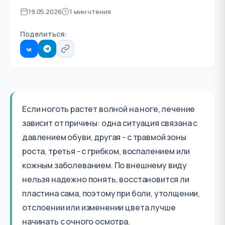
19.05.2026
1 мин чтения
Поделиться:
Если ноготь растет волной на ноге, лечение
зависит от причины: одна ситуация связана с
давлением обуви, другая - с травмой зоны
роста, третья - с грибком, воспалением или
кожным заболеванием. По внешнему виду
нельзя надежно понять, восстановится ли
пластина сама, поэтому при боли, утолщении,
отслоении или изменении цвета лучше
начинать с очного осмотра.