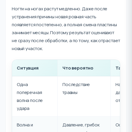
Ногти на ногах растут медленно. Даже после
устранения причины новая ровная часть
появляется постепенно, а полная смена пластины
занимает месяцы. Поэтому результат оценивают
не сразу после обработки, а по тому, как отрастает
новый участок.
Ситуация
Что вероятно
Тактик
Одна
Последствие
Наблюде
поперечная
травмы
давлени
волна после
отраст
удара
Волна и
Давление, грибок
Осмотр,