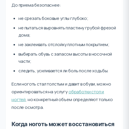
До приема безопаснее:
не срезать боковые углы глубоко;
не пытаться выровнять пластину грубой фрезой
дома;
не заклеивать отслойку плотным покрытием;
выбирать обувь с запасом высоты в носочной
части;
следить, усиливается ли боль после ходьбы.
Если ноготь стал толстым и давит в обуви, можно
ориентироваться на услугу
обработки стоп и
ногтей
, но конкретный объем определяют только
после осмотра.
Когда ноготь может восстановиться