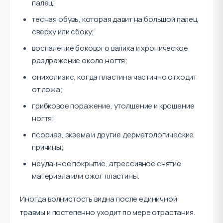
палец;
тесная обувь, которая давит на большой палец
сверху или сбоку;
воспаление бокового валика и хроническое
раздражение около ногтя;
онихолизис, когда пластина частично отходит
от ложа;
грибковое поражение, утолщение и крошение
ногтя;
псориаз, экзема и другие дерматологические
причины;
неудачное покрытие, агрессивное снятие
материала или ожог пластины.
Иногда волнистость видна после единичной
травмы и постепенно уходит по мере отрастания.