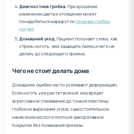
Диагностика грибка.
При крошении,
изменении цвета и утолщении может
понадобиться маршрут по
лечению грибка
ногтей
.
Домашний уход.
Пациент получает схему, как
стричь ноготь, чем защищать палец и чего не
делать до следующего приема.
Чего не стоит делать дома
Домашние ошибки часто усиливают деформацию.
Если ноготь уже растет волной, ему вредят
агрессивное спиливание до тонкой пластины,
глубокое вырезание углов, самостоятельное
нанесение кислот и плотное декоративное
покрытие без понимания причины.