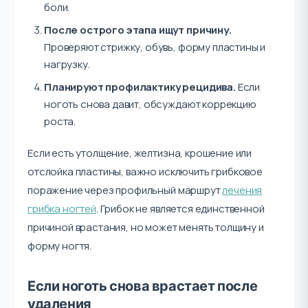
боли.
После острого этапа ищут причину.
Проверяют стрижку, обувь, форму пластины и
нагрузку.
Планируют профилактику рецидива.
Если
ноготь снова давит, обсуждают коррекцию
роста.
Если есть утолщение, желтизна, крошение или
отслойка пластины, важно исключить грибковое
поражение через профильный маршрут
лечения
грибка ногтей
. Грибок не является единственной
причиной врастания, но может менять толщину и
форму ногтя.
Если ноготь снова врастает после
удаления