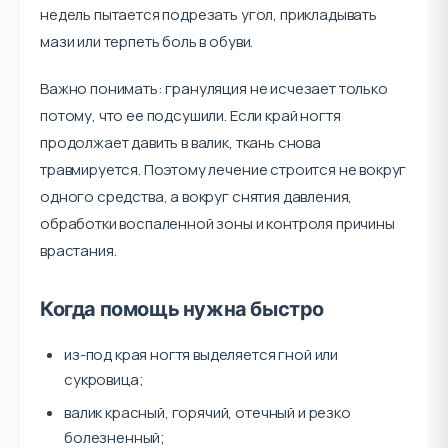
недель пытается подрезать угол, прикладывать
мази или терпеть боль в обуви.
Важно понимать: грануляция не исчезает только
потому, что ее подсушили. Если край ногтя
продолжает давить в валик, ткань снова
травмируется. Поэтому лечение строится не вокруг
одного средства, а вокруг снятия давления,
обработки воспаленной зоны и контроля причины
врастания.
Когда помощь нужна быстро
из-под края ногтя выделяется гной или
сукровица;
валик красный, горячий, отечный и резко
болезненный;