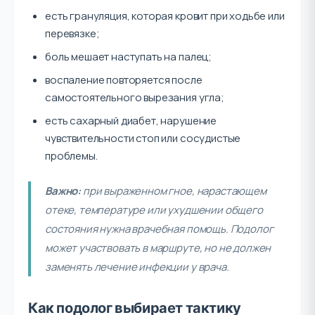
есть грануляция, которая кровит при ходьбе или
перевязке;
боль мешает наступать на палец;
воспаление повторяется после
самостоятельного вырезания угла;
есть сахарный диабет, нарушение
чувствительности стоп или сосудистые
проблемы.
Важно:
при выраженном гное, нарастающем
отеке, температуре или ухудшении общего
состояния нужна врачебная помощь. Подолог
может участвовать в маршруте, но не должен
заменять лечение инфекции у врача.
Как подолог выбирает тактику