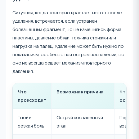
Ситуация, когда повторно врастает ноготь после
удаления, встречается, если устранен
болезненный фрагмент, но не изменились форма
пластины, давление обуви, техника стрижки или
нагрузка на палец. Удаление может быть нужно по
показаниям, особенно при остром воспалении, но
оно не всегда решает механизм повторного
давления.
Что
Возможная причина
Что обс
происходит
осмотр
Гной и
Острый воспаленный
Первичн
резкая боль
этап
врачебн