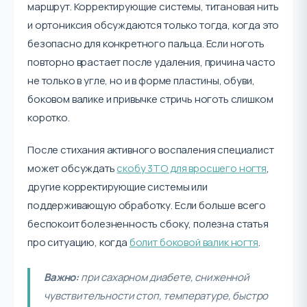
маршрут. Корректирующие системы, титановая нить
и ортониксия обсуждаются только тогда, когда это
безопасно для конкретного пальца. Если ноготь
повторно врастает после удаления, причина часто
не только в угле, но и в форме пластины, обуви,
боковом валике и привычке стричь ноготь слишком
коротко.
После стихания активного воспаления специалист
может обсуждать
скобу 3ТО для вросшего ногтя
,
другие корректирующие системы или
поддерживающую обработку. Если больше всего
беспокоит болезненность сбоку, полезна статья
про ситуацию, когда
болит боковой валик ногтя
.
Важно:
при сахарном диабете, сниженной
чувствительности стоп, температуре, быстро