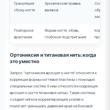
Грануляция
Хроническая травма
Снятие д
сбоку ногтя
валиков
обработ
заживле
Повторное
Форма ногтя, обувь,
Коррекц
врастание
глубокое подстригание
профила
Ортониксия и титановая нить: когда
это уместно
Запрос "ортониксия вросшего ногтя" относится к
коррекции формы ногтевой пластины с помощью
специальных систем. К ним относится и коррекция
вросшего ногтя титановой нитью. Такая система
создает мягкое корректирующее усилие и
помогает уменьшать давление края на боковой