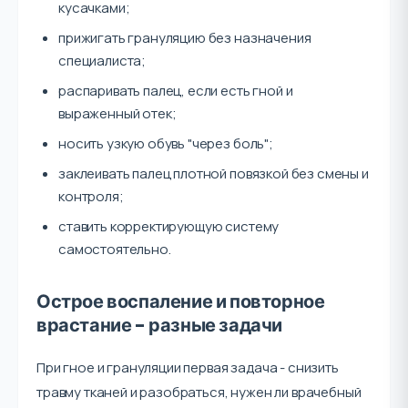
кусачками;
прижигать грануляцию без назначения
специалиста;
распаривать палец, если есть гной и
выраженный отек;
носить узкую обувь "через боль";
заклеивать палец плотной повязкой без смены и
контроля;
ставить корректирующую систему
самостоятельно.
Острое воспаление и повторное
врастание - разные задачи
При гное и грануляции первая задача - снизить
травму тканей и разобраться, нужен ли врачебный