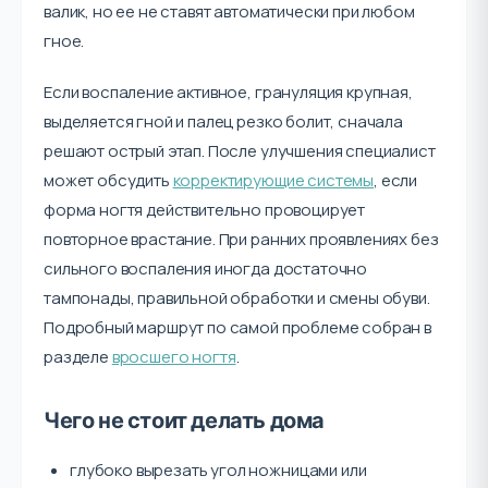
валик, но ее не ставят автоматически при любом
гное.
Если воспаление активное, грануляция крупная,
выделяется гной и палец резко болит, сначала
решают острый этап. После улучшения специалист
может обсудить
корректирующие системы
, если
форма ногтя действительно провоцирует
повторное врастание. При ранних проявлениях без
сильного воспаления иногда достаточно
тампонады, правильной обработки и смены обуви.
Подробный маршрут по самой проблеме собран в
разделе
вросшего ногтя
.
Чего не стоит делать дома
глубоко вырезать угол ножницами или