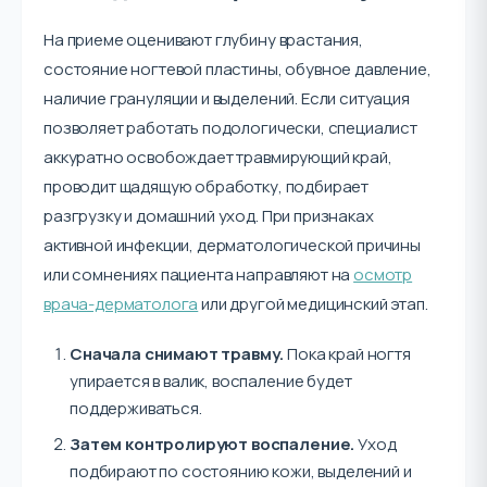
На приеме оценивают глубину врастания,
состояние ногтевой пластины, обувное давление,
наличие грануляции и выделений. Если ситуация
позволяет работать подологически, специалист
аккуратно освобождает травмирующий край,
проводит щадящую обработку, подбирает
разгрузку и домашний уход. При признаках
активной инфекции, дерматологической причины
или сомнениях пациента направляют на
осмотр
врача-дерматолога
или другой медицинский этап.
Сначала снимают травму.
Пока край ногтя
упирается в валик, воспаление будет
поддерживаться.
Затем контролируют воспаление.
Уход
подбирают по состоянию кожи, выделений и