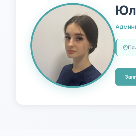
Юл
Админ
Пр
Запи