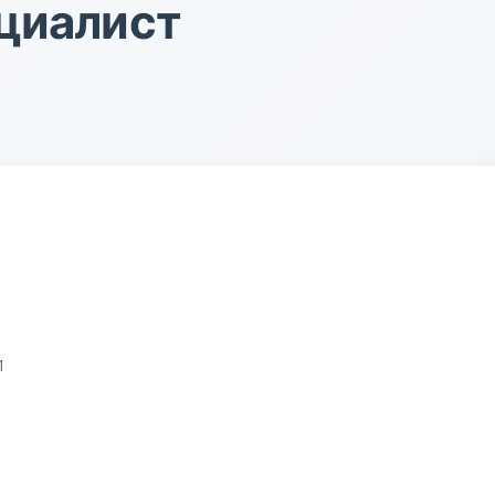
циалист
1