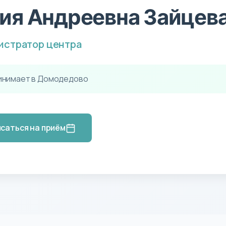
ия Андреевна Зайцев
истратор центра
инимает в Домодедово
саться на приём