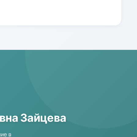
вна Зайцева
ие в