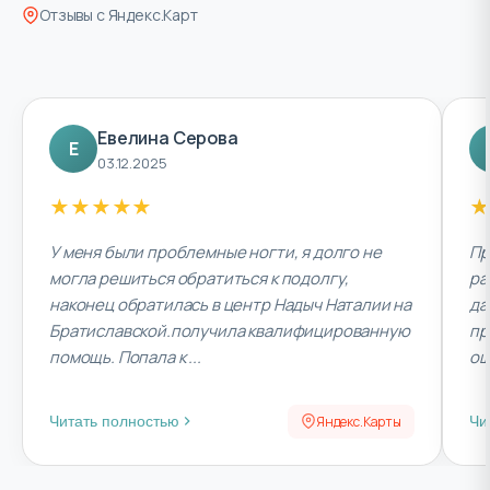
Отзывы с Яндекс.Карт
Евелина Серова
Е
03.12.2025
★
★
★
★
★
★
У меня были проблемные ногти, я долго не
Пр
могла решиться обратиться к подолгу,
ра
наконец обратилась в центр Надыч Наталии на
да
Братиславской.получила квалифицированную
пр
помощь. Попала к ...
ош
Яндекс.Карты
Читать полностью
Чи