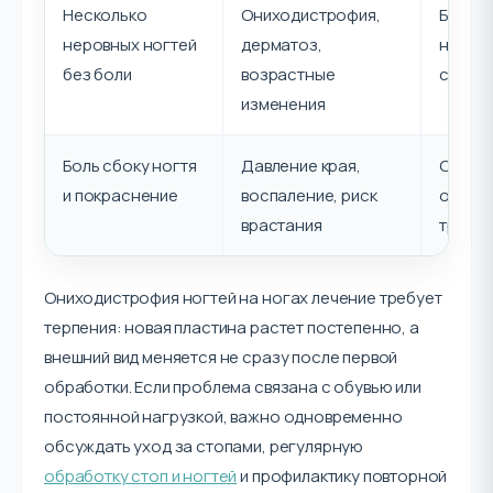
Несколько
Ониходистрофия,
Бережн
неровных ногтей
дерматоз,
наблю
без боли
возрастные
систем
изменения
Боль сбоку ногтя
Давление края,
Очная 
и покраснение
воспаление, риск
обраб
врастания
травм
Ониходистрофия ногтей на ногах лечение требует
терпения: новая пластина растет постепенно, а
внешний вид меняется не сразу после первой
обработки. Если проблема связана с обувью или
постоянной нагрузкой, важно одновременно
обсуждать уход за стопами, регулярную
обработку стоп и ногтей
и профилактику повторной