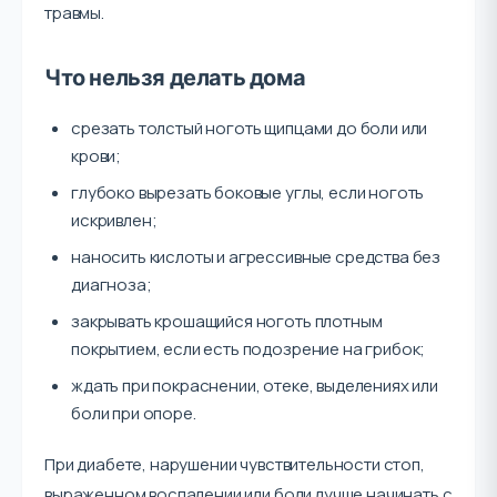
травмы.
Что нельзя делать дома
срезать толстый ноготь щипцами до боли или
крови;
глубоко вырезать боковые углы, если ноготь
искривлен;
наносить кислоты и агрессивные средства без
диагноза;
закрывать крошащийся ноготь плотным
покрытием, если есть подозрение на грибок;
ждать при покраснении, отеке, выделениях или
боли при опоре.
При диабете, нарушении чувствительности стоп,
выраженном воспалении или боли лучше начинать с