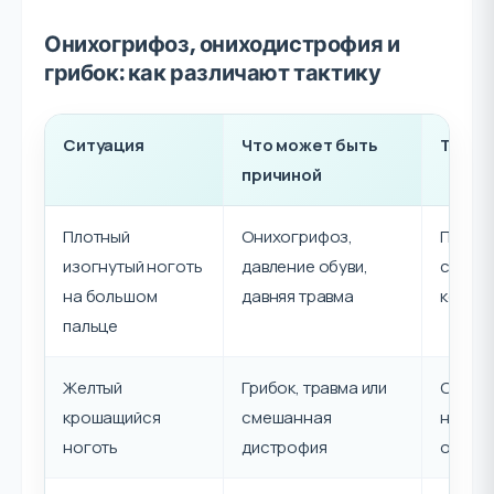
Онихогрифоз, ониходистрофия и
грибок: как различают тактику
Ситуация
Что может быть
Такти
причиной
Плотный
Онихогрифоз,
Постеп
изогнутый ноготь
давление обуви,
снижен
на большом
давняя травма
контро
пальце
Желтый
Грибок, травма или
Осмотр
крошащийся
смешанная
необхо
ноготь
дистрофия
обрабо