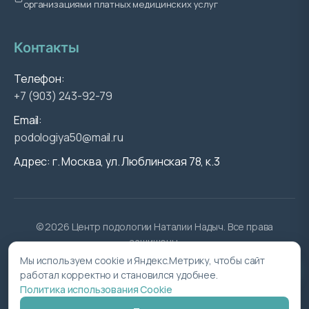
организациями платных медицинских услуг
Контакты
Телефон:
+7 (903) 243-92-79
Email:
podologiya50@mail.ru
Адрес: г. Москва, ул. Люблинская 78, к.3
© 2026 Центр подологии Наталии Надыч. Все права
защищены.
Лицензия на осуществление медицинской деятельности №
Мы используем cookie и Яндекс.Метрику, чтобы сайт
Л041-01162-50/00359907
выдана ООО "Подологические
работал корректно и становился удобнее.
решения" для места осуществления деятельности: 142005,
Политика использования Cookie
Московская область, г.о. Домодедово, г. Домодедово,