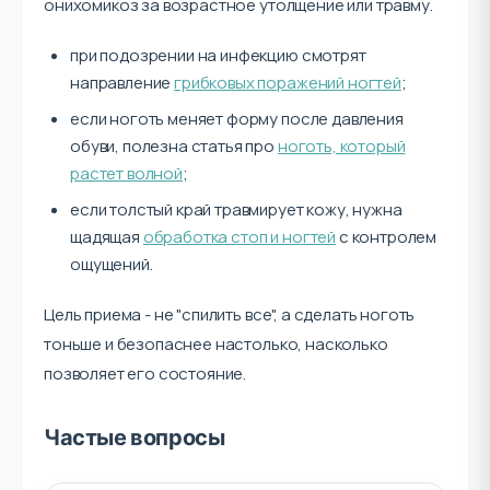
онихомикоз за возрастное утолщение или травму.
при подозрении на инфекцию смотрят
направление
грибковых поражений ногтей
;
если ноготь меняет форму после давления
обуви, полезна статья про
ноготь, который
растет волной
;
если толстый край травмирует кожу, нужна
щадящая
обработка стоп и ногтей
с контролем
ощущений.
Цель приема - не "спилить все", а сделать ноготь
тоньше и безопаснее настолько, насколько
позволяет его состояние.
Частые вопросы