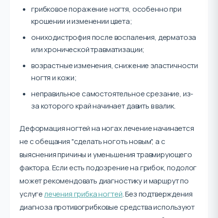
грибковое поражение ногтя, особенно при
крошении и изменении цвета;
ониходистрофия после воспаления, дерматоза
или хронической травматизации;
возрастные изменения, снижение эластичности
ногтя и кожи;
неправильное самостоятельное срезание, из-
за которого край начинает давить в валик.
Деформация ногтей на ногах лечение начинается
не с обещания "сделать ноготь новым", а с
выяснения причины и уменьшения травмирующего
фактора. Если есть подозрение на грибок, подолог
может рекомендовать диагностику и маршрут по
услуге
лечения грибка ногтей
. Без подтверждения
диагноза противогрибковые средства используют